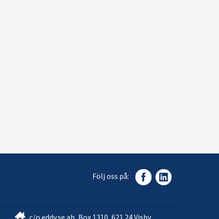
Följ oss på:
c/o eddy.se ab, Box 1310, 621 24 Visby