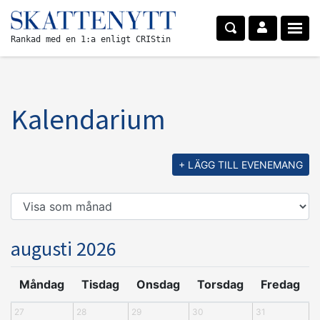
Rankad med en 1:a enligt CRIStin
Kalendarium
+ LÄGG TILL EVENEMANG
augusti 2026
Måndag
Tisdag
Onsdag
Torsdag
Fredag
27
28
29
30
31
1