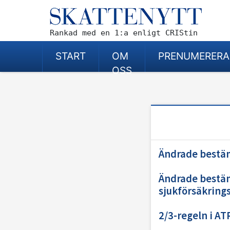
Rankad med en 1:a enligt CRIStin
START
OM
PRENUMERERA
OSS
Ändrade bestä
Ändrade bestä
sjukförsäkrings
2/3-regeln i AT