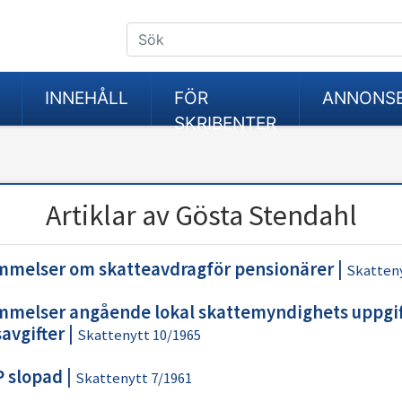
INNEHÅLL
FÖR
ANNONS
SKRIBENTER
Artiklar av Gösta Stendahl
mmelser om skatteavdragför pensionärer
|
Skatteny
mmelser angående lokal skattemyndighets uppgi
avgifter
|
Skattenytt 10/1965
P slopad
|
Skattenytt 7/1961