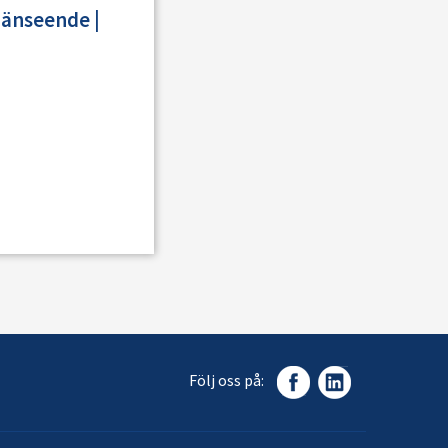
shänseende
|
Följ oss på: