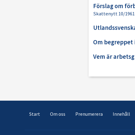
Förslag om för
Skattenytt 10/1961
Utlandssvensk
Om begreppet i
Vem är arbetsg
Start
Om oss
Prenumerera
Innehåll