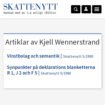
Rankad med en 1:a enligt CRIStin
Artiklar av Kjell Wennerstrand
Vinstbolag och semantik
|
Skattenytt 5/1990
Synpunkter på deklarations blanketterna
R 1, J 2 och F 5
|
Skattenytt 9/1980