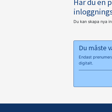
Har du en 
inloggning
Du kan skapa nya i
Du måste va
Endast prenumeran
digitalt.