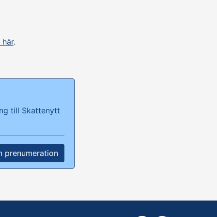
 här
.
g till Skattenytt
n prenumeration