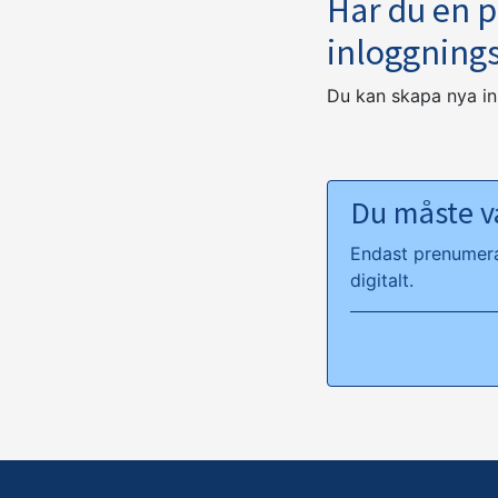
Har du en 
inloggning
Du kan skapa nya i
Du måste va
Endast prenumeran
digitalt.