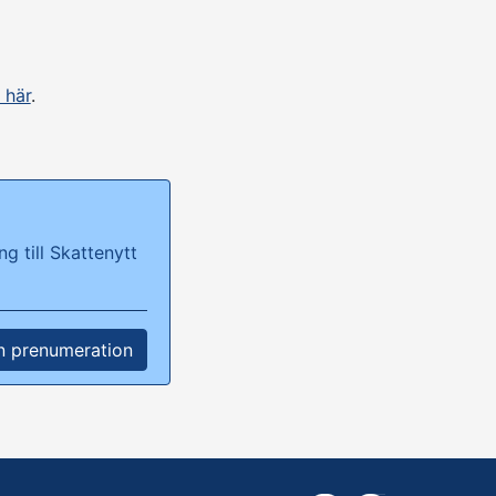
 här
.
g till Skattenytt
n prenumeration