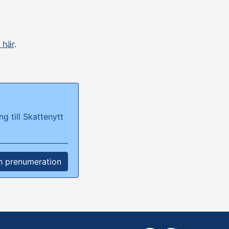
 här
.
g till Skattenytt
n prenumeration