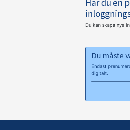
Har du en 
inloggning
Du kan skapa nya i
Du måste va
Endast prenumeran
digitalt.