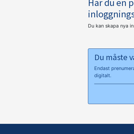
Har du en 
inloggning
Du kan skapa nya i
Du måste va
Endast prenumeran
digitalt.