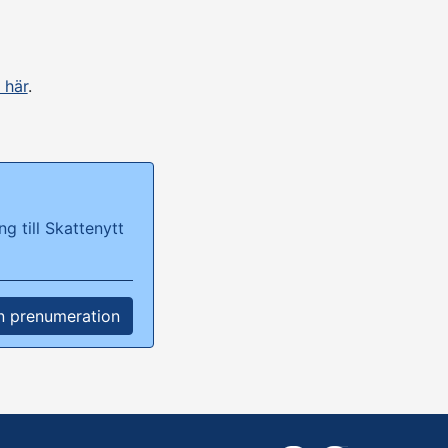
 här
.
g till Skattenytt
n prenumeration