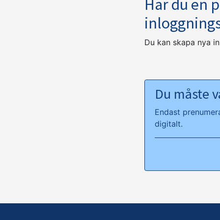
Har du en 
inloggning
Du kan skapa nya i
Du måste va
Endast prenumeran
digitalt.