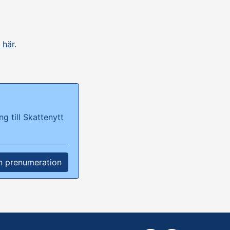
 här
.
g till Skattenytt
n prenumeration