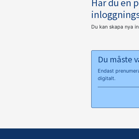
Har du en 
inloggning
Du kan skapa nya i
Du måste va
Endast prenumeran
digitalt.