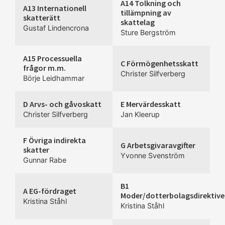
A14 Tolkning och
A13 Internationell
tillämpning av
skatterätt
skattelag
Gustaf Lindencrona
Sture Bergström
A15 Processuella
C Förmögenhetsskatt
frågor m.m.
Christer Silfverberg
Börje Leidhammar
D Arvs- och gåvoskatt
E Mervärdesskatt
Christer Silfverberg
Jan Kleerup
F Övriga indirekta
G Arbetsgivaravgifter
skatter
Yvonne Svenström
Gunnar Rabe
B1
A EG-fördraget
Moder/dotterbolagsdirektive
Kristina Ståhl
Kristina Ståhl