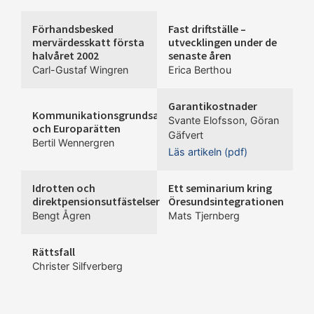
Förhandsbesked
Fast driftställe –
mervärdesskatt första
utvecklingen under de
halvåret 2002
senaste åren
Carl-Gustaf Wingren
Erica Berthou
Garantikostnader
Kommunikationsgrundsatsen
Svante Elofsson
,
Göran
och Europarätten
Gäfvert
Bertil Wennergren
Läs artikeln (pdf)
Idrotten och
Ett seminarium kring
direktpensionsutfästelser
Öresundsintegrationen
Bengt Ågren
Mats Tjernberg
Rättsfall
Christer Silfverberg