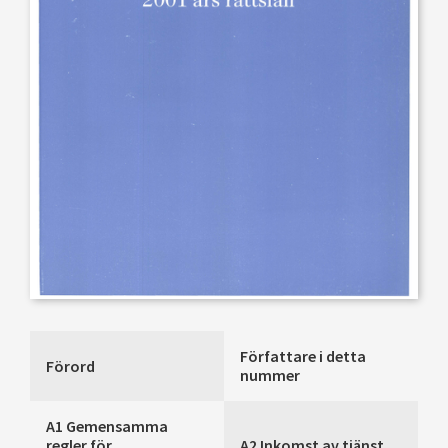
Författare i detta
Förord
nummer
A1 Gemensamma
regler för
A2 Inkomst av tjänst