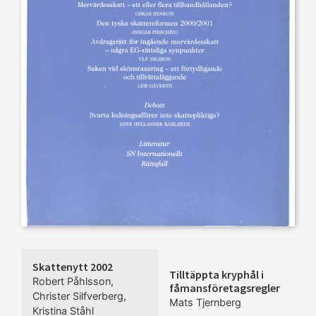
Skattenytt 2002
Tilltäppta kryphål i
Robert Påhlsson
,
fåmansföretagsregler
Christer Silfverberg
,
Mats Tjernberg
Kristina Ståhl