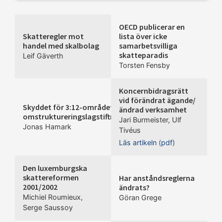
OECD publicerar en
Skatteregler mot
lista över icke
handel med skalbolag
samarbetsvilliga
skatteparadis
Leif Gäverth
Torsten Fensby
Koncernbidragsrätt
vid förändrat ägande/
Skyddet för 3:12-området inom
ändrad verksamhet
omstruktureringslagstiftningen
Jari Burmeister
,
Ulf
Jonas Hamark
Tivéus
Läs artikeln (pdf)
Den luxemburgska
skattereformen
Har anståndsreglerna
2001/2002
ändrats?
Michiel Roumieux
,
Göran Grege
Serge Saussoy