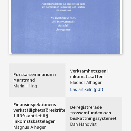
Verksamhetsgren i
Forskarseminarium i
inkomstskatten
Marstrand
Eleonor Alhager
Maria Hilling
Läs artikeln (pdf)
Finansinspektionens
De registrerade
verkställighetsföreskrifter
trossamfunden och
till 39 kapitlet 8 §
beskattningssystemet
inkomstskattelagen
Dan Hanqvist
Magnus Alhager