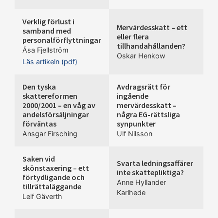
Verklig förlust i
Mervärdesskatt – ett
samband med
eller flera
personalförflyttningar
tillhandahållanden?
Åsa Fjellström
Oskar Henkow
Läs artikeln (pdf)
Den tyska
Avdragsrätt för
skattereformen
ingående
2000/2001 – en våg av
mervärdesskatt –
andelsförsäljningar
några EG-rättsliga
förväntas
synpunkter
Ansgar Firsching
Ulf Nilsson
Saken vid
Svarta ledningsaffärer
skönstaxering – ett
inte skattepliktiga?
förtydligande och
Anne Hyllander
tillrättaläggande
Karlhede
Leif Gäverth