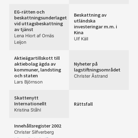
EG-rätten och
Beskattning av
beskattningsunderlaget
utländska
vid uttagsbeskattning
investeringar m.m. i
av tjänst
Kina
Lena Hiort af Ornäs
Ulf Käll
Leijon
Aktieägartillskott till
aktiebolag ägda av
Nyheter på
kommuner, landsting
lagstiftningsområdet
och staten
Christer Åstrand
Lars Björnson
Skattenytt
Internationellt
Rättsfall
Kristina Ståhl
Innehållsregister 2002
Christer Silfverberg