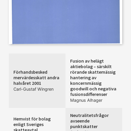
Fusion av helägt
aktiebolag – särskilt
Förhandsbesked
rörande skattemässig
mervärdesskatt andra
hantering av
halvåret 2001
koncernmässig
goodwill och negativa
Carl-Gustaf Wingren
fusionsdifferenser
Magnus Alhager
Neutralitetsfrågor
Hemvist för bolag
avseende
enligt Sveriges
punktskatter
skatteavtal