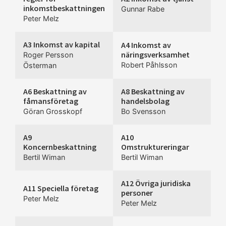
inkomstbeskattningen
Gunnar Rabe
Peter Melz
A3 Inkomst av kapital
A4 Inkomst av
näringsverksamhet
Roger Persson
Robert Påhlsson
Österman
A6 Beskattning av
A8 Beskattning av
fåmansföretag
handelsbolag
Göran Grosskopf
Bo Svensson
A9
A10
Koncernbeskattning
Omstruktureringar
Bertil Wiman
Bertil Wiman
A12 Övriga juridiska
A11 Speciella företag
personer
Peter Melz
Peter Melz