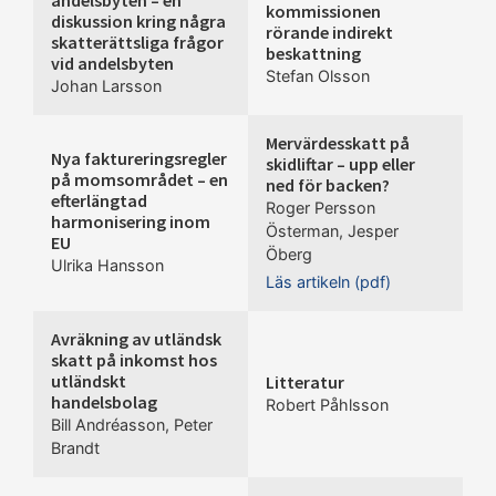
andelsbyten – en
kommissionen
diskussion kring några
rörande indirekt
skatterättsliga frågor
beskattning
vid andelsbyten
Stefan Olsson
Johan Larsson
Mervärdesskatt på
Nya faktureringsregler
skidliftar – upp eller
på momsområdet – en
ned för backen?
efterlängtad
Roger Persson
harmonisering inom
Österman
,
Jesper
EU
Öberg
Ulrika Hansson
Läs artikeln (pdf)
Avräkning av utländsk
skatt på inkomst hos
utländskt
Litteratur
handelsbolag
Robert Påhlsson
Bill Andréasson
,
Peter
Brandt